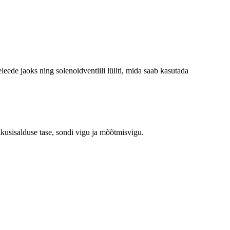
leede jaoks ning solenoidventiili lüliti, mida saab kasutada
ikusisalduse tase, sondi vigu ja mõõtmisvigu.