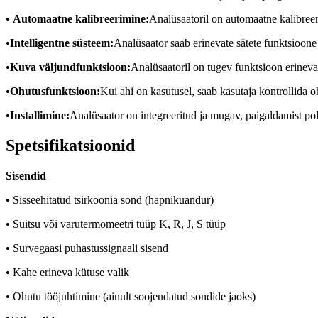
•
Automaatne kalibreerimine:
Analüsaatoril on automaatne kalibreer
•
Intelligentne süsteem:
Analüsaator saab erinevate sätete funktsioone t
•
Kuva väljundfunktsioon:
Analüsaatoril on tugev funktsioon erineva
•
Ohutusfunktsioon:
Kui ahi on kasutusel, saab kasutaja kontrollida o
•
Installimine:
Analüsaator on integreeritud ja mugav, paigaldamist pol
Spetsifikatsioonid
Sisendid
• Sisseehitatud tsirkoonia sond (hapnikuandur)
• Suitsu või varutermomeetri tüüp K, R, J, S tüüp
• Survegaasi puhastussignaali sisend
• Kahe erineva kütuse valik
• Ohutu tööjuhtimine (ainult soojendatud sondide jaoks)