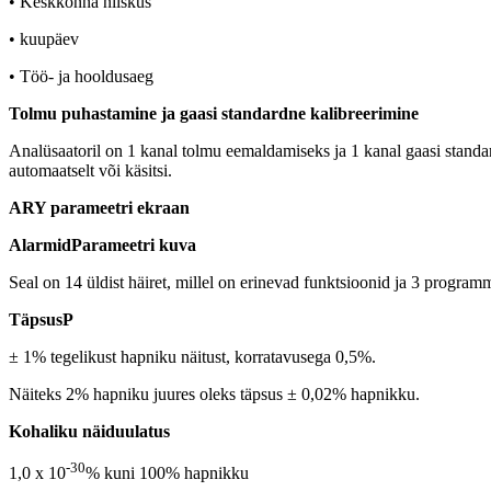
• Keskkonna niiskus
• kuupäev
• Töö- ja hooldusaeg
Tolmu puhastamine ja gaasi standardne kalibreerimine
Analüsaatoril on 1 kanal tolmu eemaldamiseks ja 1 kanal gaasi standard
automaatselt või käsitsi.
ARY parameetri ekraan
Alarmid
Parameetri kuva
Seal on 14 üldist häiret, millel on erinevad funktsioonid ja 3 program
Täpsus
P
± 1% tegelikust hapniku näitust, korratavusega 0,5%.
Näiteks 2% hapniku juures oleks täpsus ± 0,02% hapnikku.
Kohaliku näiduulatus
-30
1,0 x 10
% kuni 100% hapnikku