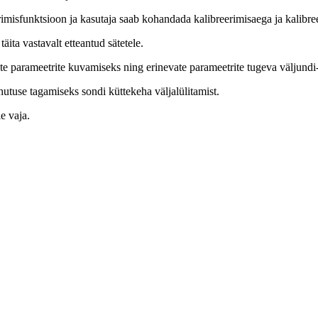
imisfunktsioon ja kasutaja saab kohandada kalibreerimisaega ja kalibree
äita vastavalt etteantud sätetele.
te parameetrite kuvamiseks ning erinevate parameetrite tugeva väljundi-
hutuse tagamiseks sondi küttekeha väljalülitamist.
e vaja.