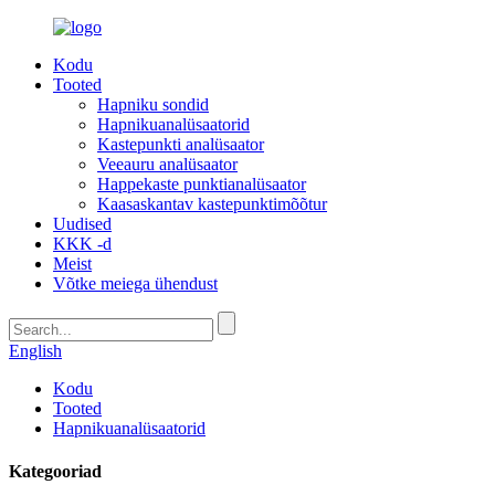
Kodu
Tooted
Hapniku sondid
Hapnikuanalüsaatorid
Kastepunkti analüsaator
Veeauru analüsaator
Happekaste punktianalüsaator
Kaasaskantav kastepunktimõõtur
Uudised
KKK -d
Meist
Võtke meiega ühendust
English
Kodu
Tooted
Hapnikuanalüsaatorid
Kategooriad