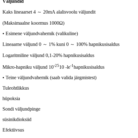
Väljundid
Kaks lineaarset 4 ～ 20mA alalisvoolu väljundit
(Maksimaalne koormus 1000Ω)
• Esimene väljundvahemik (valikuline)
Lineaarne väljund 0 ～ 1% kuni 0 ～ 100% hapnikusisaldus
Logaritmiline väljund 0,1-20% hapnikusisaldus
-25
-1
Mikro-hapniku väljund 10
10 -le
hapnikusisaldus
• Teine väljundvahemik (saab valida järgmistest)
Tuleohtlikkus
hüpoksia
Sondi väljundpinge
süsinikdioksiid
Efektiivsus