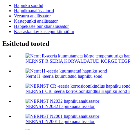
Hapniku sondid
Hapnikuanalüsaatorid
Veeauru analüsaator
Kastepunkti analüsaator
Happekaste punktianalüsaator
Kaasaskantav kastepunktimõõtur
Esitletud tooted
NERNST R SERIA KÕRVALDATUD KÕRGE TEGRITU
Nernt H -seeria kuumutatud hapniku sond
NERNST CR -seeria korrosioonikindlus Hapniku sond F 
NERNST N2032 hapnikuanalüsaator
NERNST N2001 hapnikuanalüsaator