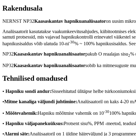
Rakendusala
NERNST NP32
Kaasaskantav hapnikuanalüsaator
on uusim mikroo
Analüsaatorit kasutatakse vaakumkeevitusahjudes, kiibitootmises elekt
samuti protsessid, mis vajavad hapnikukontrolli erinevatel väikestel 
-30
hapnikusisaldus võib ulatuda 10-ni
% ~ 100% hapnikusisaldus. See s
NP32
Kaasaskantav hapnikuanalüsaator
pakub O reaalajas sisu
% (
2
NP32
Kaasaskantav hapnikuanalüsaator
sobib ka mitmesuguste muu
Tehnilised omadused
•
Hapniku sondi andur:
Sisseehitatud ülitäpse helbe tsirkooniumoksi
•
Mitme kanaliga väljundi juhtimine:
Analüsaatoril on kaks 4-20 mA 
-30
•
Mõõtevahemik:
Hapniku mõõtmise vahemik on 10
100% hapniku
•
Hapniku väljapanekuüksus:
Protsent sisu%, PPM -meetod, teadu
•
Alarmi säte:
Analüsaatoril on 1 üldine häireväljund ja 3 programmeer