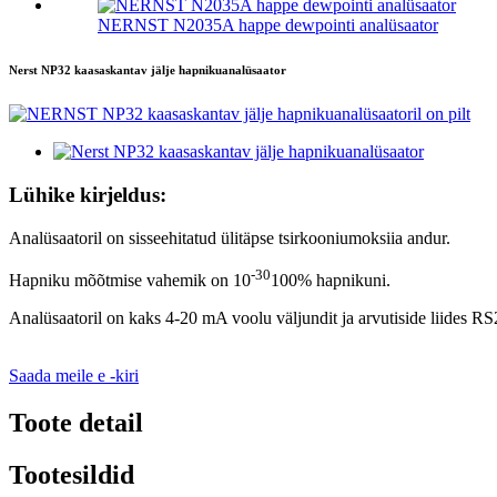
NERNST N2035A happe dewpointi analüsaator
Nerst NP32 kaasaskantav jälje hapnikuanalüsaator
Lühike kirjeldus:
Analüsaatoril on sisseehitatud ülitäpse tsirkooniumoksiia andur.
-30
Hapniku mõõtmise vahemik on 10
100% hapnikuni.
Analüsaatoril on kaks 4-20 mA voolu väljundit ja arvutiside liides R
Saada meile e -kiri
Toote detail
Tootesildid