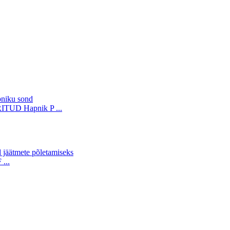
D Hapnik P ...
...