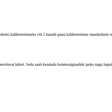
seks kalibreerimiseks või 2 kanalit gaasi kalibreerimise standardsete re
meeritavat häiret. Seda saab kasutada hoiatussignaalide jaoks nagu hapn