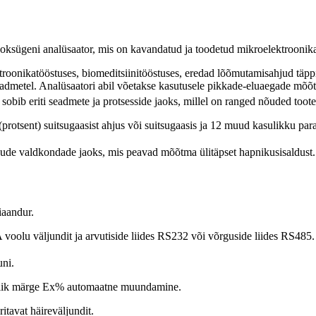
ksügeni analüsaator, mis on kavandatud ja toodetud mikroelektroonika
roonikatööstuses, biomeditsiinitööstuses, eredad lõõmutamisahjud täppi
seadmetel. Analüsaatori abil võetakse kasutusele pikkade-eluaegade mõõt
obib eriti seadmete ja protsesside jaoks, millel on ranged nõuded toote
protsent) suitsugaasist ahjus või suitsugaasis ja 12 muud kasulikku para
de valdkondade jaoks, mis peavad mõõtma ülitäpset hapnikusisaldust.
iaandur.
voolu väljundit ja arvutiside liides RS232 või võrguside liides RS485.
ni.
slik märge Ex% automaatne muundamine.
itavat häireväljundit.